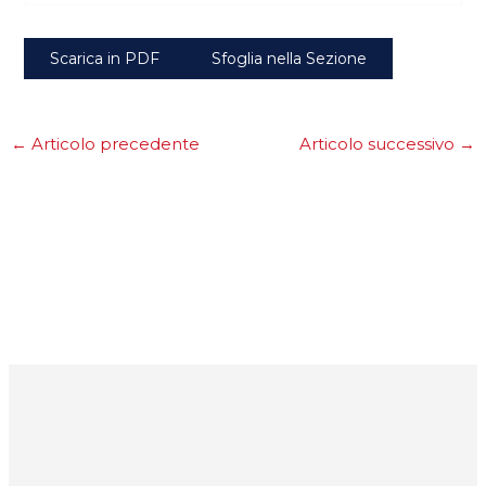
Scarica in PDF
Sfoglia nella Sezione
←
Articolo precedente
Articolo successivo
→