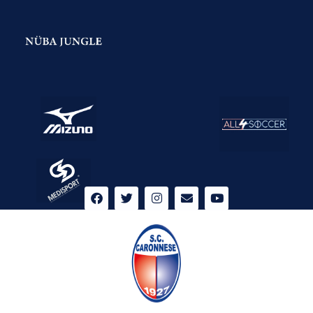
F
T
I
E
Y
a
w
n
n
o
c
i
s
v
u
e
t
t
e
t
b
t
a
l
u
o
e
g
o
b
o
r
r
p
e
k
a
e
m