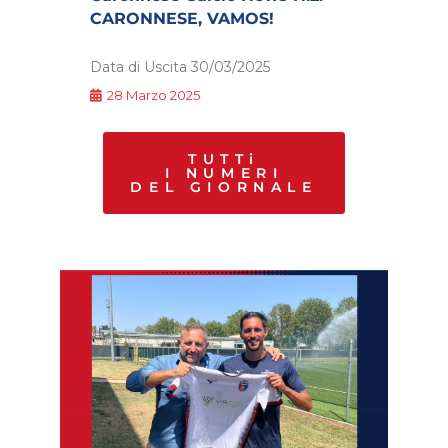
CARONNESE, VAMOS!
Data di Uscita 30/03/2025
D
28 Marzo 2025
TUTTi
I NUMERI
DEL GIORNALE