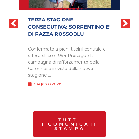
TERZA STAGIONE
S
CONSECUTIVA: SORRENTINO E’
DI RAZZA ROSSOBLU
G
I
Confermato a pieni titoli il centrale di
difesa classe 1994 Prosegue la
campagna di rafforzamento della
C
Caronnese in vista della nuova
C
stagione …
s
p
7 Agosto 2026
TUTTI
I COMUNICATI
STAMPA