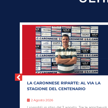
 LA
UN’ALTRA STAGIONE ALLA
CARONNESE PER NICOLÒ COLOMBO
2 Agosto 2026
ichevoli
Il giovane portiere resta in rossoblù per