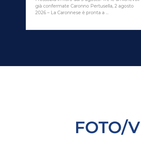
gosto
crescere e confermarsi La Caronnese di mister
Tomasoni potrà fare affidamento su un giovane
portiere …
FOTO/