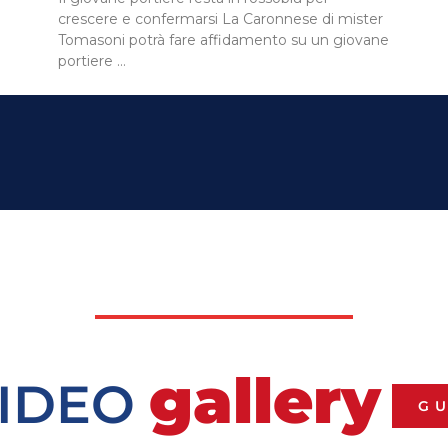
elemento prezioso per la prima squadra affidata
a mister Tomasoni Un tassello fondamentale
per il …
gallery
VIDEO
G