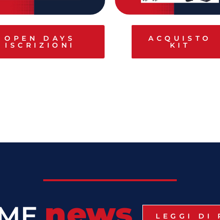
OPEN DAYS
ACQUISTO
ISCRIZIONI
KIT
news
IME
LEGGI DI 