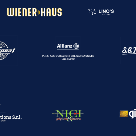
P.R.S. ASSICURAZIONI SRL GARBAGNATE
MILANESE