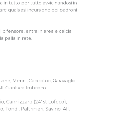
a in tutto per tutto avvicinandosi in
re qualsiasi incursione dei padroni
difensore, entra in area e calcia
 palla in rete.
sone, Menni, Cacciatori, Garavaglia,
All. Gianluca Imbriaco
io, Cannizzaro (24′ st Lofoco),
Tondi, Paltrinieri, Savino. All.