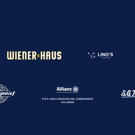
P.R.S. ASSICURAZIONI SRL GARBAGNATE
MILANESE