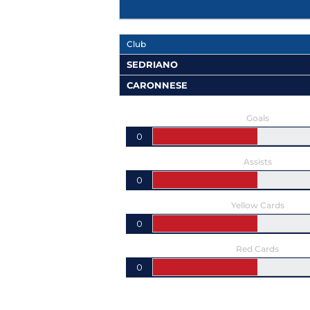
Club
SEDRIANO
CARONNESE
Goals
0
Assists
0
Yellow Cards
0
Red Cards
0