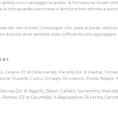
ri gestiscono il vantaggio acquisito: la formazione locale tent
ma la retroguardia caronnese si dimostra ben attenta a sventa
le del neo entrato Omoregbe che, palla al piede, dribbla il 
ea di porta dove sarebbe stato sufficiente solo appoggiare la
 0-1
, Celano (11′ st Deleonardis), Parrella (24′ st Haxtra), Tomas
sizione: Russetti, Cuoco, Ornaghi, Riccobono, Pirota, Ndiaye. 
ernia (24′ st Napoli), Zibert, Galletti, Sorrentino, Malvest
meo (13′ st Doumbia). A disposizione: Di Lernia, Cerreto, 