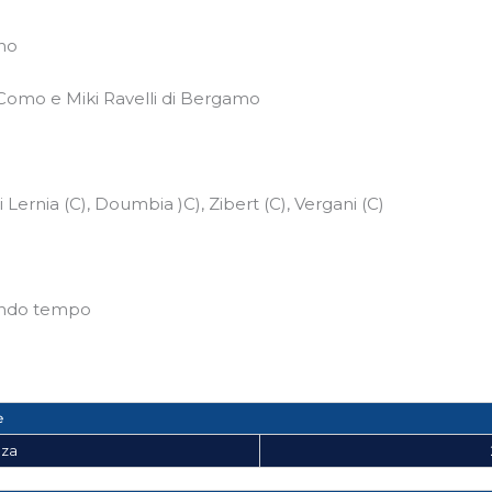
no
Como e Miki Ravelli di Bergamo
 Lernia (C), Doumbia )C), Zibert (C), Vergani (C)
ondo tempo
e
nza