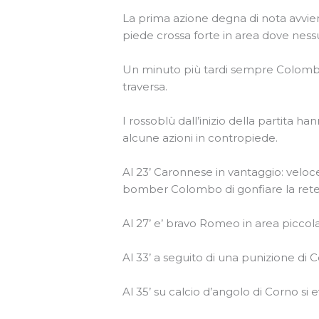
La prima azione degna di nota avvie
piede crossa forte in area dove nes
Un minuto più tardi sempre Colombo d
traversa.
I rossoblù dall’inizio della partita 
alcune azioni in contropiede.
Al 23’ Caronnese in vantaggio: veloce
bomber Colombo di gonfiare la rete c
Al 27’ e’ bravo Romeo in area piccola 
Al 33’ a seguito di una punizione di C
Al 35’ su calcio d’angolo di Corno si 