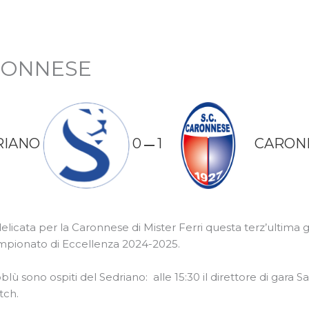
RONNESE
RIANO
0
1
CARON
—
licata per la Caronnese di Mister Ferri questa terz’ultima 
campionato di Eccellenza 2024-2025.
lù sono ospiti del Sedriano: alle 15:30 il direttore di gara
tch.