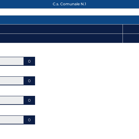
C.s. Comunale N.1
0
0
0
0