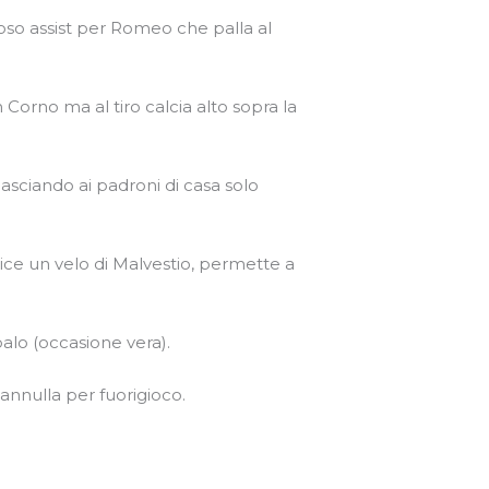
oso assist per Romeo che palla al
orno ma al tiro calcia alto sopra la
lasciando ai padroni di casa solo
lice un velo di Malvestio, permette a
palo (occasione vera).
 annulla per fuorigioco.