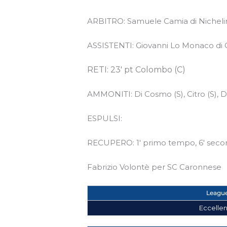
ARBITRO: Samuele Camia di Nicheli
ASSISTENTI: Giovanni Lo Monaco di 
RETI: 23′ pt Colombo (C)
AMMONITI: Di Cosmo (S), Citro (S), Di
ESPULSI:
RECUPERO: 1′ primo tempo, 6′ sec
Fabrizio Volontè per SC Caronnese
Leagu
Eccelle