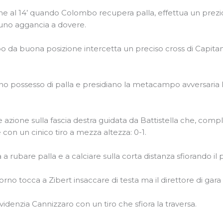
ne al 14’ quando Colombo recupera palla, effettua un prezi
suno aggancia a dovere.
a buona posizione intercetta un preciso cross di Capitan C
hanno possesso di palla e presidiano la metacampo avversaria 
 azione sulla fascia destra guidata da Battistella che, comp
on un cinico tiro a mezza altezza: 0-1.
a rubare palla e a calciare sulla corta distanza sfiorando il 
orno tocca a Zibert insaccare di testa ma il direttore di gara
evidenzia Cannizzaro con un tiro che sfiora la traversa.