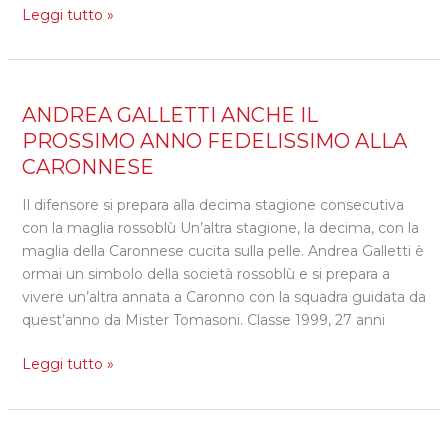
Leggi tutto »
ANDREA
ANDREA GALLETTI ANCHE IL
GALLETTI
PROSSIMO ANNO FEDELISSIMO ALLA
ANCHE
CARONNESE
IL
PROSSIMO
Il difensore si prepara alla decima stagione consecutiva
ANNO
con la maglia rossoblù Un’altra stagione, la decima, con la
FEDELISSIMO
maglia della Caronnese cucita sulla pelle. Andrea Galletti è
ALLA
ormai un simbolo della società rossoblù e si prepara a
CARONNESE
vivere un’altra annata a Caronno con la squadra guidata da
quest’anno da Mister Tomasoni. Classe 1999, 27 anni
Leggi tutto »