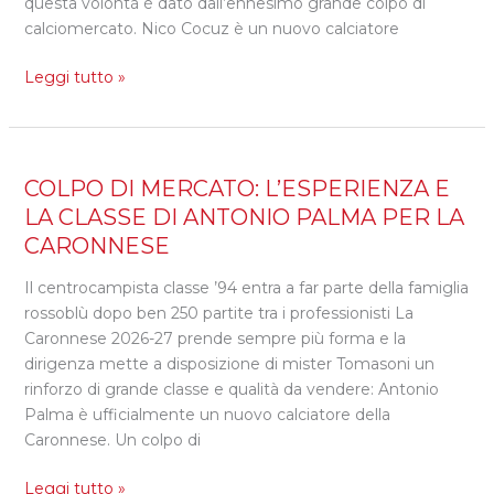
questa volontà è dato dall’ennesimo grande colpo di
CARONNESE
calciomercato. Nico Cocuz è un nuovo calciatore
Leggi tutto »
COLPO
COLPO DI MERCATO: L’ESPERIENZA E
DI
LA CLASSE DI ANTONIO PALMA PER LA
MERCATO:
CARONNESE
L’ESPERIENZA
E
Il centrocampista classe ’94 entra a far parte della famiglia
LA
rossoblù dopo ben 250 partite tra i professionisti La
CLASSE
Caronnese 2026-27 prende sempre più forma e la
DI
dirigenza mette a disposizione di mister Tomasoni un
ANTONIO
rinforzo di grande classe e qualità da vendere: Antonio
PALMA
Palma è ufficialmente un nuovo calciatore della
PER
Caronnese. Un colpo di
LA
Leggi tutto »
CARONNESE