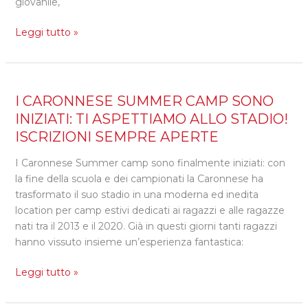
giovanile,
Leggi tutto »
I
I CARONNESE SUMMER CAMP SONO
CARONNESE
INIZIATI: TI ASPETTIAMO ALLO STADIO!
SUMMER
ISCRIZIONI SEMPRE APERTE
CAMP
SONO
I Caronnese Summer camp sono finalmente iniziati: con
INIZIATI:
la fine della scuola e dei campionati la Caronnese ha
TI
trasformato il suo stadio in una moderna ed inedita
ASPETTIAMO
location per camp estivi dedicati ai ragazzi e alle ragazze
ALLO
nati tra il 2013 e il 2020. Già in questi giorni tanti ragazzi
STADIO!
hanno vissuto insieme un’esperienza fantastica:
ISCRIZIONI
Leggi tutto »
SEMPRE
APERTE