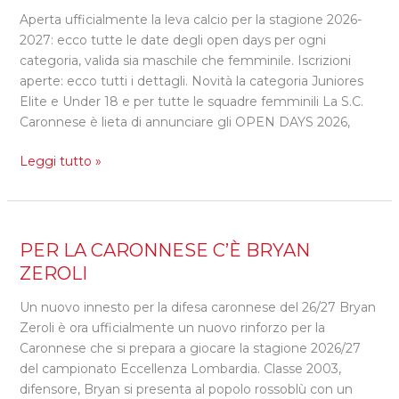
DEDICATE
Aperta ufficialmente la leva calcio per la stagione 2026-
A
2027: ecco tutte le date degli open days per ogni
GIOVANISSIMI
categoria, valida sia maschile che femminile. Iscrizioni
2012,
aperte: ecco tutti i dettagli. Novità la categoria Juniores
UNDER
Elite e Under 18 e per tutte le squadre femminili La S.C.
18
Caronnese è lieta di annunciare gli OPEN DAYS 2026,
REGIONALI
E
Leggi tutto »
JUNIORES
ELITE.
ISCRIVETEVI
SUBITO
PER
PER LA CARONNESE C’È BRYAN
QUI!
LA
ZEROLI
CARONNESE
Un nuovo innesto per la difesa caronnese del 26/27 Bryan
C’È
Zeroli è ora ufficialmente un nuovo rinforzo per la
BRYAN
Caronnese che si prepara a giocare la stagione 2026/27
ZEROLI
del campionato Eccellenza Lombardia. Classe 2003,
difensore, Bryan si presenta al popolo rossoblù con un