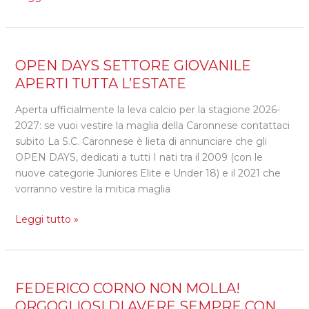
OPEN
OPEN DAYS SETTORE GIOVANILE
DAYS
APERTI TUTTA L’ESTATE
SETTORE
Aperta ufficialmente la leva calcio per la stagione 2026-
GIOVANILE
2027: se vuoi vestire la maglia della Caronnese contattaci
APERTI
subito La S.C. Caronnese è lieta di annunciare che gli
TUTTA
OPEN DAYS, dedicati a tutti I nati tra il 2009 (con le
L’ESTATE
nuove categorie Juniores Elite e Under 18) e il 2021 che
vorranno vestire la mitica maglia
Leggi tutto »
FEDERICO
FEDERICO CORNO NON MOLLA!
CORNO
ORGOGLIOSI DI AVERE SEMPRE CON