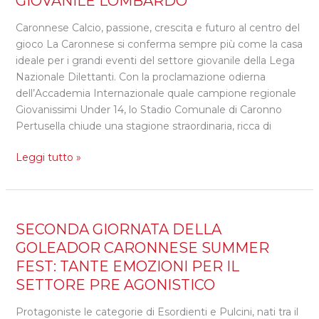
GIOVANILE LOMBARDO
CONFERMA
CASA
Caronnese Calcio, passione, crescita e futuro al centro del
DEI
gioco La Caronnese si conferma sempre più come la casa
GRANDI
ideale per i grandi eventi del settore giovanile della Lega
EVENTI
Nazionale Dilettanti. Con la proclamazione odierna
DEL
dell’Accademia Internazionale quale campione regionale
CALCIO
Giovanissimi Under 14, lo Stadio Comunale di Caronno
GIOVANILE
Pertusella chiude una stagione straordinaria, ricca di
LOMBARDO
Leggi tutto »
SECONDA
SECONDA GIORNATA DELLA
GIORNATA
GOLEADOR CARONNESE SUMMER
DELLA
FEST: TANTE EMOZIONI PER IL
GOLEADOR
SETTORE PRE AGONISTICO
CARONNESE
SUMMER
Protagoniste le categorie di Esordienti e Pulcini, nati tra il