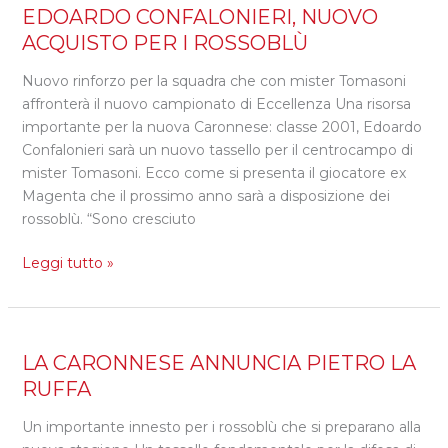
EDOARDO
EDOARDO CONFALONIERI, NUOVO
CONFALONIERI,
ACQUISTO PER I ROSSOBLÙ
NUOVO
Nuovo rinforzo per la squadra che con mister Tomasoni
ACQUISTO
affronterà il nuovo campionato di Eccellenza Una risorsa
PER
importante per la nuova Caronnese: classe 2001, Edoardo
I
Confalonieri sarà un nuovo tassello per il centrocampo di
ROSSOBLÙ
mister Tomasoni. Ecco come si presenta il giocatore ex
Magenta che il prossimo anno sarà a disposizione dei
rossoblù. “Sono cresciuto
Leggi tutto »
LA
LA CARONNESE ANNUNCIA PIETRO LA
CARONNESE
RUFFA
ANNUNCIA
Un importante innesto per i rossoblù che si preparano alla
PIETRO