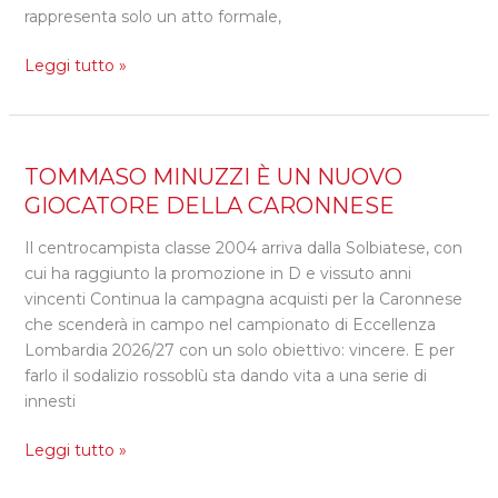
rappresenta solo un atto formale,
Leggi tutto »
TOMMASO
TOMMASO MINUZZI È UN NUOVO
MINUZZI
GIOCATORE DELLA CARONNESE
È
Il centrocampista classe 2004 arriva dalla Solbiatese, con
UN
cui ha raggiunto la promozione in D e vissuto anni
NUOVO
vincenti Continua la campagna acquisti per la Caronnese
GIOCATORE
che scenderà in campo nel campionato di Eccellenza
DELLA
Lombardia 2026/27 con un solo obiettivo: vincere. E per
CARONNESE
farlo il sodalizio rossoblù sta dando vita a una serie di
innesti
Leggi tutto »