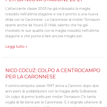
CONFERMA
L’attaccante classe 2003 ha già indossato la maglia
EL
rossoblù nell’ultima stagione e ora è pronto a una nuova
HILALI
sfida con la Caronnese La Caronnese di mister Tomasoni
PER
riparte anche da Youns El Hilali, talento che ha già
LA
mostrato le sue qualità con la maglia rossoblù nell’ultima
NUOVA
stagione e che punta a fare ancora meglio per
STAGIONE
26-
Leggi tutto »
27
NICO
NICO COCUZ: COLPO A CENTROCAMPO
COCUZ:
PER LA CARONNESE
COLPO
Il centrocampista classe 1997 arriva a Caronno dopo due
A
anni pieni di soddisfazioni con la maglia della Solbiatese.
CENTROCAMPO
Un colpo di primo livello per mister Tomasoni C’è tanta
PER
voglia di far bene per la Caronnese. E il segnale ulteriore di
LA