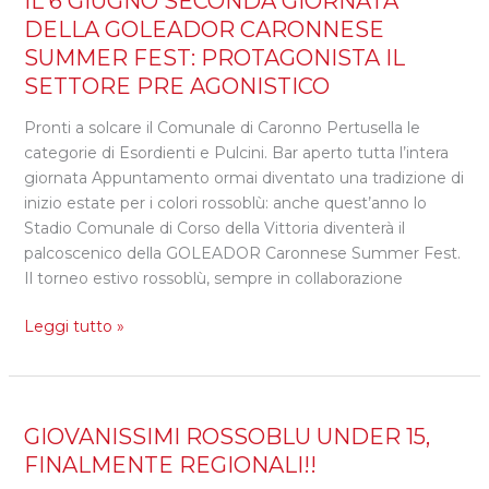
IL 6 GIUGNO SECONDA GIORNATA
BASE
6
DELLA GOLEADOR CARONNESE
GIUGNO
SUMMER FEST: PROTAGONISTA IL
SECONDA
SETTORE PRE AGONISTICO
GIORNATA
DELLA
Pronti a solcare il Comunale di Caronno Pertusella le
GOLEADOR
categorie di Esordienti e Pulcini. Bar aperto tutta l’intera
CARONNESE
giornata Appuntamento ormai diventato una tradizione di
SUMMER
inizio estate per i colori rossoblù: anche quest’anno lo
FEST:
Stadio Comunale di Corso della Vittoria diventerà il
PROTAGONISTA
palcoscenico della GOLEADOR Caronnese Summer Fest.
IL
Il torneo estivo rossoblù, sempre in collaborazione
SETTORE
PRE
Leggi tutto »
AGONISTICO
GIOVANISSIMI
GIOVANISSIMI ROSSOBLU UNDER 15,
ROSSOBLU
FINALMENTE REGIONALI!!
UNDER