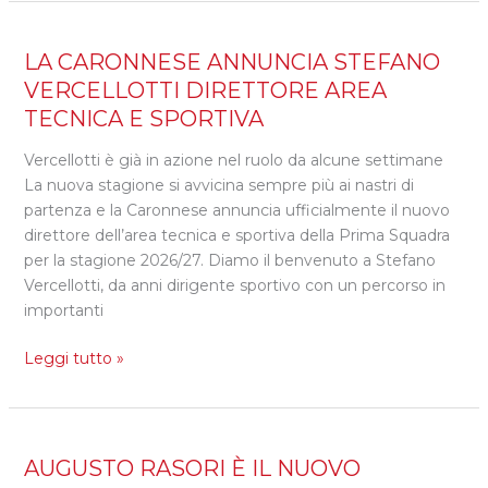
LA
LA CARONNESE ANNUNCIA STEFANO
CARONNESE
VERCELLOTTI DIRETTORE AREA
ANNUNCIA
TECNICA E SPORTIVA
STEFANO
VERCELLOTTI
Vercellotti è già in azione nel ruolo da alcune settimane
DIRETTORE
La nuova stagione si avvicina sempre più ai nastri di
AREA
partenza e la Caronnese annuncia ufficialmente il nuovo
TECNICA
direttore dell’area tecnica e sportiva della Prima Squadra
E
per la stagione 2026/27. Diamo il benvenuto a Stefano
SPORTIVA
Vercellotti, da anni dirigente sportivo con un percorso in
importanti
Leggi tutto »
AUGUSTO
AUGUSTO RASORI È IL NUOVO