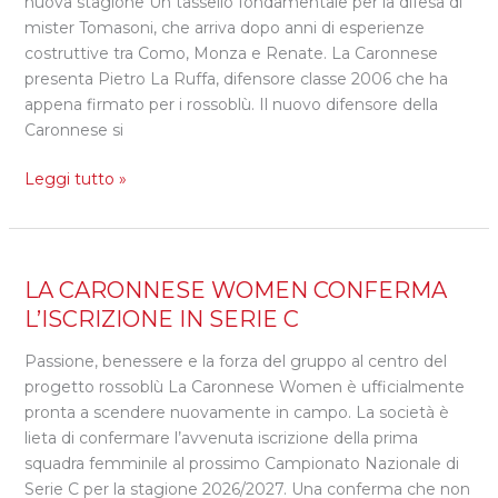
nuova stagione Un tassello fondamentale per la difesa di
LA
mister Tomasoni, che arriva dopo anni di esperienze
RUFFA
costruttive tra Como, Monza e Renate. La Caronnese
presenta Pietro La Ruffa, difensore classe 2006 che ha
appena firmato per i rossoblù. Il nuovo difensore della
Caronnese si
Leggi tutto »
LA
LA CARONNESE WOMEN CONFERMA
CARONNESE
L’ISCRIZIONE IN SERIE C
WOMEN
Passione, benessere e la forza del gruppo al centro del
CONFERMA
progetto rossoblù La Caronnese Women è ufficialmente
L’ISCRIZIONE
pronta a scendere nuovamente in campo. La società è
IN
lieta di confermare l’avvenuta iscrizione della prima
SERIE
squadra femminile al prossimo Campionato Nazionale di
C
Serie C per la stagione 2026/2027. Una conferma che non