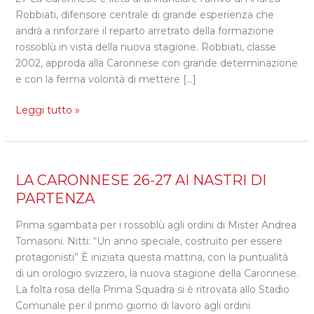
Robbiati, difensore centrale di grande esperienza che
GIOCATORE
andrà a rinforzare il reparto arretrato della formazione
DELLA
rossoblù in vista della nuova stagione. Robbiati, classe
CARONNESE
2002, approda alla Caronnese con grande determinazione
e con la ferma volontà di mettere […]
Leggi tutto »
LA
LA CARONNESE 26-27 AI NASTRI DI
CARONNESE
PARTENZA
26-
Prima sgambata per i rossoblù agli ordini di Mister Andrea
27
Tomasoni. Nitti: “Un anno speciale, costruito per essere
AI
protagonisti” È iniziata questa mattina, con la puntualità
NASTRI
di un orologio svizzero, la nuova stagione della Caronnese.
DI
La folta rosa della Prima Squadra si è ritrovata allo Stadio
PARTENZA
Comunale per il primo giorno di lavoro agli ordini