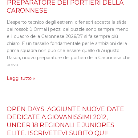
RASORI
PREPARATORE DEI PORTIERI DELLA
È
CARONNESE
IL
NUOVO
L’esperto tecnico degli estremi difensori accetta la sfida
PREPARATORE
dei rossoblù Ormai i pezzi del puzzle sono sempre meno
DEI
e il quadro della Caronnese 2026/27 si fa sempre più
PORTIERI
chiaro. E un tassello fondamentale per le ambizioni della
DELLA
prima squadra non può che essere quello di Augusto
CARONNESE
Rasori, nuovo preparatore dei portieri della Caronnese che
arriva
Leggi tutto »
OPEN
OPEN DAYS: AGGIUNTE NUOVE DATE
DAYS:
DEDICATE A GIOVANISSIMI 2012,
AGGIUNTE
UNDER 18 REGIONALI E JUNIORES
NUOVE
ELITE. ISCRIVETEVI SUBITO QUI!
DATE