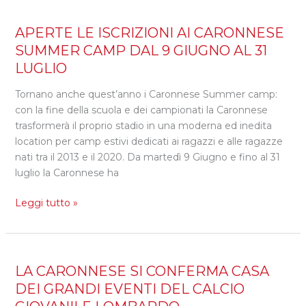
APERTE
APERTE LE ISCRIZIONI AI CARONNESE
LE
SUMMER CAMP DAL 9 GIUGNO AL 31
ISCRIZIONI
LUGLIO
AI
CARONNESE
Tornano anche quest’anno i Caronnese Summer camp:
SUMMER
con la fine della scuola e dei campionati la Caronnese
CAMP
trasformerà il proprio stadio in una moderna ed inedita
DAL
location per camp estivi dedicati ai ragazzi e alle ragazze
9
nati tra il 2013 e il 2020. Da martedì 9 Giugno e fino al 31
GIUGNO
luglio la Caronnese ha
AL
Leggi tutto »
31
LUGLIO
LA
LA CARONNESE SI CONFERMA CASA
CARONNESE
DEI GRANDI EVENTI DEL CALCIO
SI