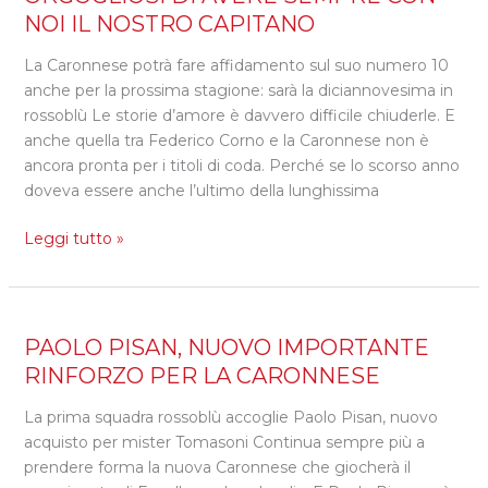
NON
NOI IL NOSTRO CAPITANO
MOLLA!
ORGOGLIOSI
La Caronnese potrà fare affidamento sul suo numero 10
DI
anche per la prossima stagione: sarà la diciannovesima in
AVERE
rossoblù Le storie d’amore è davvero difficile chiuderle. E
SEMPRE
anche quella tra Federico Corno e la Caronnese non è
CON
ancora pronta per i titoli di coda. Perché se lo scorso anno
NOI
doveva essere anche l’ultimo della lunghissima
IL
Leggi tutto »
NOSTRO
CAPITANO
PAOLO
PAOLO PISAN, NUOVO IMPORTANTE
PISAN,
RINFORZO PER LA CARONNESE
NUOVO
La prima squadra rossoblù accoglie Paolo Pisan, nuovo
IMPORTANTE
acquisto per mister Tomasoni Continua sempre più a
RINFORZO
prendere forma la nuova Caronnese che giocherà il
PER