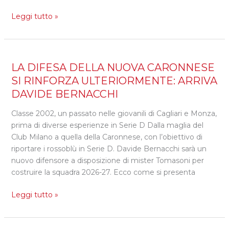
Leggi tutto »
LA
LA DIFESA DELLA NUOVA CARONNESE
DIFESA
SI RINFORZA ULTERIORMENTE: ARRIVA
DELLA
DAVIDE BERNACCHI
NUOVA
CARONNESE
Classe 2002, un passato nelle giovanili di Cagliari e Monza,
SI
prima di diverse esperienze in Serie D Dalla maglia del
RINFORZA
Club Milano a quella della Caronnese, con l’obiettivo di
ULTERIORMENTE:
riportare i rossoblù in Serie D. Davide Bernacchi sarà un
ARRIVA
nuovo difensore a disposizione di mister Tomasoni per
DAVIDE
costruire la squadra 2026-27. Ecco come si presenta
BERNACCHI
Leggi tutto »