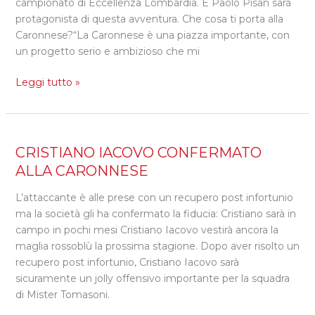
campionato di Eccellenza Lombardia. E Paolo Pisan sarà
LA
protagonista di questa avventura. Che cosa ti porta alla
CARONNESE
Caronnese?“La Caronnese è una piazza importante, con
un progetto serio e ambizioso che mi
Leggi tutto »
CRISTIANO
CRISTIANO IACOVO CONFERMATO
IACOVO
ALLA CARONNESE
CONFERMATO
L’attaccante è alle prese con un recupero post infortunio
ALLA
ma la società gli ha confermato la fiducia: Cristiano sarà in
CARONNESE
campo in pochi mesi Cristiano Iacovo vestirà ancora la
maglia rossoblù la prossima stagione. Dopo aver risolto un
recupero post infortunio, Cristiano Iacovo sarà
sicuramente un jolly offensivo importante per la squadra
di Mister Tomasoni.