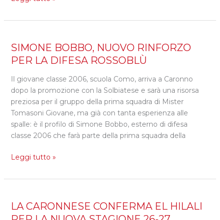
SIMONE
SIMONE BOBBO, NUOVO RINFORZO
BOBBO,
PER LA DIFESA ROSSOBLÙ
NUOVO
Il giovane classe 2006, scuola Como, arriva a Caronno
RINFORZO
dopo la promozione con la Solbiatese e sarà una risorsa
PER
preziosa per il gruppo della prima squadra di Mister
LA
Tomasoni Giovane, ma già con tanta esperienza alle
DIFESA
spalle: è il profilo di Simone Bobbo, esterno di difesa
ROSSOBLÙ
classe 2006 che farà parte della prima squadra della
Leggi tutto »
LA
LA CARONNESE CONFERMA EL HILALI
CARONNESE
PER LA NUOVA STAGIONE 26-27