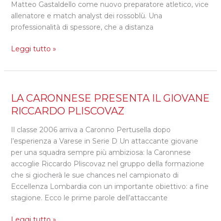
Matteo Gastaldello come nuovo preparatore atletico, vice
allenatore e match analyst dei rossoblù. Una
professionalità di spessore, che a distanza
Leggi tutto »
LA
LA CARONNESE PRESENTA IL GIOVANE
CARONNESE
RICCARDO PLISCOVAZ
PRESENTA
Il classe 2006 arriva a Caronno Pertusella dopo
IL
l’esperienza a Varese in Serie D Un attaccante giovane
GIOVANE
per una squadra sempre più ambiziosa: la Caronnese
RICCARDO
accoglie Riccardo Pliscovaz nel gruppo della formazione
PLISCOVAZ
che si giocherà le sue chances nel campionato di
Eccellenza Lombardia con un importante obiettivo: a fine
stagione. Ecco le prime parole dell’attaccante
Leggi tutto »