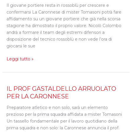
Il giovane portiere resta in rossoblù per crescere e
CARONNESE
confermarsi La Caronnese di mister Tomasoni potrà fare
PER
affidamento su un giovane portiere che già nella scorsa
NICOLÒ
stagione ha dimostrato il proprio valore. Nicolò Colombo
COLOMBO
andrà a formare il team degli estremi difensori a
disposizione del tecnico rossoblù e non vede l’ora di
giocarsi le sue
Leggi tutto »
IL
IL PROF GASTALDELLO ARRUOLATO
PROF
PER LA CARONNESE
GASTALDELLO
Preparatore atletico e non solo, sarà un elemento
ARRUOLATO
prezioso per la prima squadra affidata a mister Tomasoni
PER
Un tassello fondamentale per il lavoro quotidiano della
LA
prima squadra e non solo: la Caronnese annuncia il prof.
CARONNESE