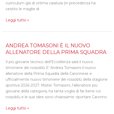
curriculum già di ottima caratura (in precedenza ha
vestito le maglie di
Leggi tutto »
ANDREA
ANDREA TOMASONI È IL NUOVO
TOMASONI
ALLENATORE DELLA PRIMA SQUADRA
È
Il più giovane tecnico dell’Eccellenza sarà il nuovo
IL
timoniere dei rossoblù E’ Andrea Tomasoni il nuovo
NUOVO
allenatore della Prima Squadra della Caronnese e
ALLENATORE
ufficialmente nuovo timoniere dei rossoblù della stagione
DELLA
sportiva 2026-2027. Mister Tomasoni, l’allenatore più
PRIMA
giovane della categoria, ha tanta voglia di far bene coi
SQUADRA
rossoblù e le sue idee sono chiarissime: riportare Caronno
Leggi tutto »