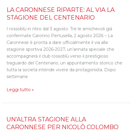
LA
LA CARONNESE RIPARTE: AL VIA LA
CARONNESE
STAGIONE DEL CENTENARIO
RIPARTE:
I rossoblù in ritiro dal 3 agosto. Tre le amichevoli già
AL
confermate Caronno Pertusella, 2 agosto 2026 – La
VIA
Caronnese è pronta a dare ufficialmente il via alla
LA
stagione sportiva 2026-2027, un’annata speciale che
STAGIONE
accompagnerà il club rossoblù verso il prestigioso
DEL
traguardo del Centenario, un appuntamento storico che
CENTENARIO
tutta la società intende vivere da protagonista. Dopo
settimane
Leggi tutto »
UN’ALTRA
UN’ALTRA STAGIONE ALLA
STAGIONE
CARONNESE PER NICOLÒ COLOMBO
ALLA