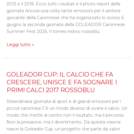
FEST:
2013 e il 2016. Ecco tutti i risultati e il photo report della
TANTE
giornata Ancora una volta tante emozioni per il settore
EMOZIONI
giovanile della Caronnese che ha organizzato lo scorso 6
PER
giugno la seconda giornata della GOLEADOR Caronnese
IL
Summer Fest 2026. Il torneo estivo rossoblù,
SETTORE
PRE
Leggi tutto »
AGONISTICO
GOLEADOR
GOLEADOR CUP: IL CALCIO CHE FA
CUP:
CRESCERE, UNISCE E FA SOGNARE I
IL
PRIMI CALCI 2017 ROSSOBLU
CALCIO
CHE
Straordinaria giornata di sport e di grandi emozioni per i
FA
piccoli caronnesi C’è un modo diverso di vivere il calcio. Un
CRESCERE,
modo che mette al centro non il risultato, ma il percorso.
UNISCE
Non la pressione, ma il divertimento. Da questa visione
E
nasce la Goleador Cup, un progetto che parte da valori