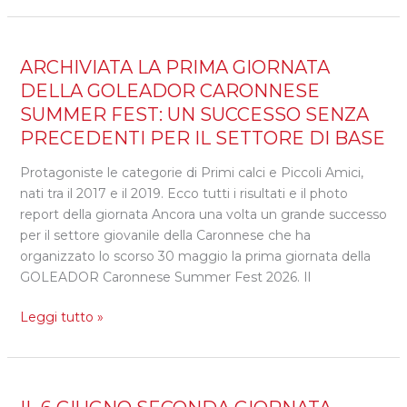
ARCHIVIATA
ARCHIVIATA LA PRIMA GIORNATA
LA
DELLA GOLEADOR CARONNESE
PRIMA
SUMMER FEST: UN SUCCESSO SENZA
GIORNATA
PRECEDENTI PER IL SETTORE DI BASE
DELLA
GOLEADOR
Protagoniste le categorie di Primi calci e Piccoli Amici,
CARONNESE
nati tra il 2017 e il 2019. Ecco tutti i risultati e il photo
SUMMER
report della giornata Ancora una volta un grande successo
FEST:
per il settore giovanile della Caronnese che ha
UN
organizzato lo scorso 30 maggio la prima giornata della
SUCCESSO
GOLEADOR Caronnese Summer Fest 2026. Il
SENZA
PRECEDENTI
Leggi tutto »
PER
IL
SETTORE
DI
IL