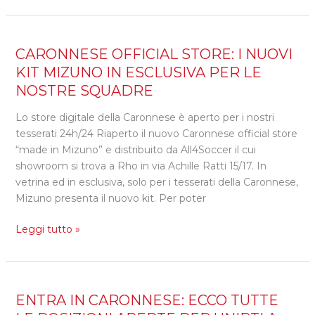
CARONNESE
CARONNESE OFFICIAL STORE: I NUOVI
OFFICIAL
KIT MIZUNO IN ESCLUSIVA PER LE
STORE:
NOSTRE SQUADRE
I
NUOVI
Lo store digitale della Caronnese è aperto per i nostri
KIT
tesserati 24h/24 Riaperto il nuovo Caronnese official store
MIZUNO
“made in Mizuno” e distribuito da All4Soccer il cui
IN
showroom si trova a Rho in via Achille Ratti 15/17. In
ESCLUSIVA
vetrina ed in esclusiva, solo per i tesserati della Caronnese,
PER
Mizuno presenta il nuovo kit. Per poter
LE
Leggi tutto »
NOSTRE
SQUADRE
ENTRA
ENTRA IN CARONNESE: ECCO TUTTE
IN