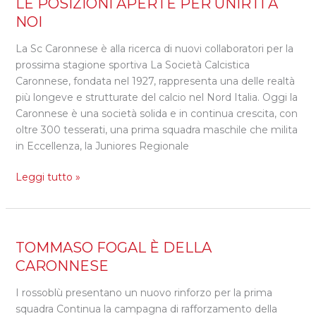
LE POSIZIONI APERTE PER UNIRTI A
CARONNESE:
NOI
ECCO
TUTTE
La Sc Caronnese è alla ricerca di nuovi collaboratori per la
LE
prossima stagione sportiva La Società Calcistica
POSIZIONI
Caronnese, fondata nel 1927, rappresenta una delle realtà
APERTE
più longeve e strutturate del calcio nel Nord Italia. Oggi la
PER
Caronnese è una società solida e in continua crescita, con
UNIRTI
oltre 300 tesserati, una prima squadra maschile che milita
A
in Eccellenza, la Juniores Regionale
NOI
Leggi tutto »
TOMMASO
TOMMASO FOGAL È DELLA
FOGAL
CARONNESE
È
I rossoblù presentano un nuovo rinforzo per la prima
DELLA
squadra Continua la campagna di rafforzamento della
CARONNESE