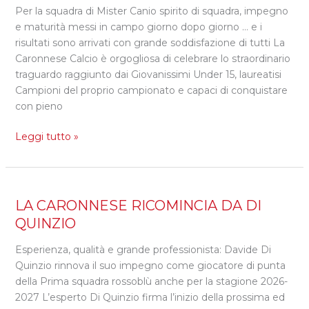
Per la squadra di Mister Canio spirito di squadra, impegno
15,
e maturità messi in campo giorno dopo giorno … e i
FINALMENTE
risultati sono arrivati con grande soddisfazione di tutti La
REGIONALI!!
Caronnese Calcio è orgogliosa di celebrare lo straordinario
traguardo raggiunto dai Giovanissimi Under 15, laureatisi
Campioni del proprio campionato e capaci di conquistare
con pieno
Leggi tutto »
LA
LA CARONNESE RICOMINCIA DA DI
CARONNESE
QUINZIO
RICOMINCIA
Esperienza, qualità e grande professionista: Davide Di
DA
Quinzio rinnova il suo impegno come giocatore di punta
DI
della Prima squadra rossoblù anche per la stagione 2026-
QUINZIO
2027 L’esperto Di Quinzio firma l’inizio della prossima ed