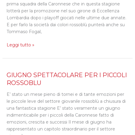
prima squadra della Caronnese che in questa stagione
lotterà per la promozione nel suo girone di Eccellenza
Lombardia dopo i playoff giocati nelle ultime due annate.
E per farlo la società dai colori rossoblù punterà anche su
Tommaso Fogal,
Leggi tutto »
GIUGNO
GIUGNO SPETTACOLARE PER I PICCOLI
SPETTACOLARE
ROSSOBLU
PER
E’ stato un mese pieno di tornei e di tante emozioni per
I
le piccole leve del settore giovanile rossoblù a chiusura di
PICCOLI
una fantastica stagione E’ stato veramente un giugno
ROSSOBLU
indimenticabile per i piccoli della Caronnese fatto di
emozioni, crescita e successi Il mese di giugno ha
rappresentato un capitolo straordinario per il settore