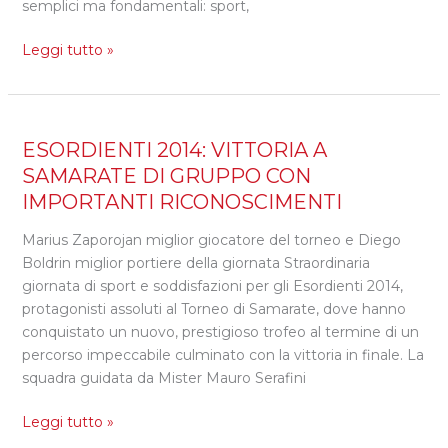
FA
semplici ma fondamentali: sport,
SOGNARE
Leggi tutto »
I
PRIMI
CALCI
2017
ROSSOBLU
ESORDIENTI
ESORDIENTI 2014: VITTORIA A
2014:
SAMARATE DI GRUPPO CON
VITTORIA
IMPORTANTI RICONOSCIMENTI
A
SAMARATE
Marius Zaporojan miglior giocatore del torneo e Diego
DI
Boldrin miglior portiere della giornata Straordinaria
GRUPPO
giornata di sport e soddisfazioni per gli Esordienti 2014,
CON
protagonisti assoluti al Torneo di Samarate, dove hanno
IMPORTANTI
conquistato un nuovo, prestigioso trofeo al termine di un
RICONOSCIMENTI
percorso impeccabile culminato con la vittoria in finale. La
squadra guidata da Mister Mauro Serafini
Leggi tutto »