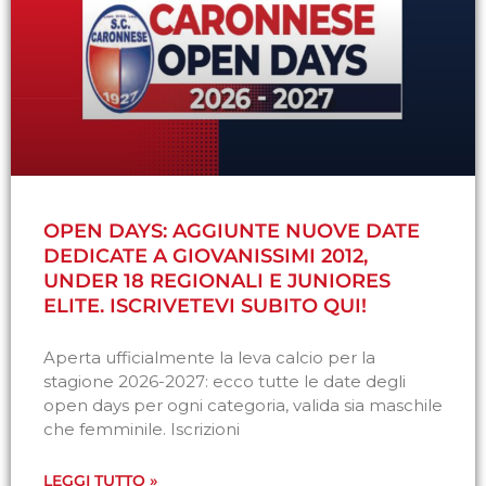
OPEN DAYS: AGGIUNTE NUOVE DATE
DEDICATE A GIOVANISSIMI 2012,
UNDER 18 REGIONALI E JUNIORES
ELITE. ISCRIVETEVI SUBITO QUI!
Aperta ufficialmente la leva calcio per la
stagione 2026-2027: ecco tutte le date degli
open days per ogni categoria, valida sia maschile
che femminile. Iscrizioni
LEGGI TUTTO »