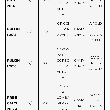
ENTI
22/11
18:15
NESE-
DELLA
ONATO
2014
AIROLDI
VITTORI
A
ORIGGI
AIROLDI
PULCIN
O – VIA
CAMPI
-
24/11
18:30
I 2015
VIVALDI
ONATO
CARON
1
NESE
CARON
NO P –
CARON
PULCIN
CORSO
CAMPI
22/11
09:15
NESE-
I 2016
DELLA
ONATO
AIROLDI
VITTORI
A
SOMM
A
SOMME
PRIMI
LOMBA
CAMPI
SE-
CALCI
22/11
14:00
RDO –
ONATO
CARON
2017
A
VIA G.