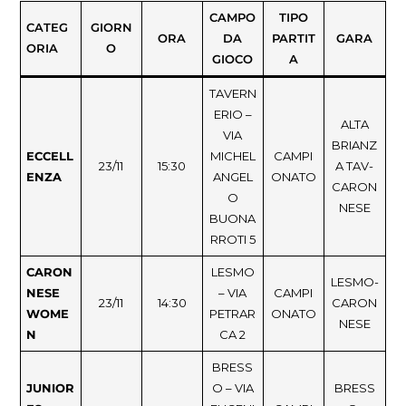
CAMPO
TIPO
CATEG
GIORN
ORA
DA
PARTIT
GARA
ORIA
O
GIOCO
A
TAVERN
ERIO –
ALTA
VIA
BRIANZ
ECCELL
MICHEL
CAMPI
23/11
15:30
A TAV-
ENZA
ANGEL
ONATO
CARON
O
NESE
BUONA
RROTI 5
CARON
LESMO
LESMO-
NESE
– VIA
CAMPI
23/11
14:30
CARON
WOME
PETRAR
ONATO
NESE
N
CA 2
BRESS
JUNIOR
O – VIA
BRESS