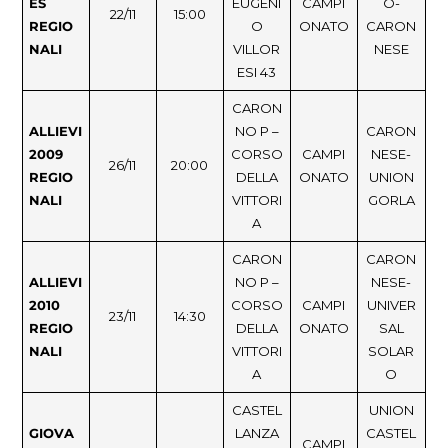
ES
EUGENI
CAMPI
O-
22/11
15:00
REGIO
O
ONATO
CARON
NALI
VILLOR
NESE
ESI 43
CARON
ALLIEVI
NO P –
CARON
2009
CORSO
CAMPI
NESE-
26/11
20:00
REGIO
DELLA
ONATO
UNION
NALI
VITTORI
GORLA
A
CARON
CARON
ALLIEVI
NO P –
NESE-
2010
CORSO
CAMPI
UNIVER
23/11
14:30
REGIO
DELLA
ONATO
SAL
NALI
VITTORI
SOLAR
A
O
CASTEL
UNION
GIOVA
LANZA
CASTEL
CAMPI