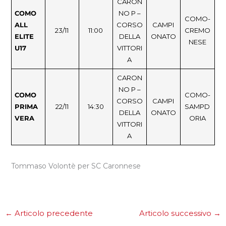
CARON
COMO
NO P –
COMO-
ALL
CORSO
CAMPI
23/11
11:00
CREMO
ELITE
DELLA
ONATO
NESE
U17
VITTORI
A
CARON
NO P –
COMO
COMO-
CORSO
CAMPI
PRIMA
22/11
14:30
SAMPD
DELLA
ONATO
VERA
ORIA
VITTORI
A
Tommaso Volontè per SC Caronnese
←
Articolo precedente
Articolo successivo
→