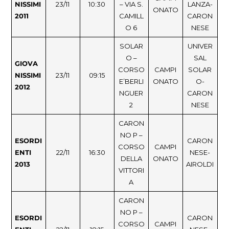
NISSIMI
23/11
10:30
– VIA S.
LANZA-
ONATO
2011
CAMILL
CARON
O 6
NESE
SOLAR
UNIVER
O –
SAL
GIOVA
CORSO
CAMPI
SOLAR
NISSIMI
23/11
09:15
E’BERLI
ONATO
O-
2012
NGUER
CARON
2
NESE
CARON
NO P –
ESORDI
CARON
CORSO
CAMPI
ENTI
22/11
16:30
NESE-
DELLA
ONATO
2013
AIROLDI
VITTORI
A
CARON
NO P –
ESORDI
CARON
CORSO
CAMPI