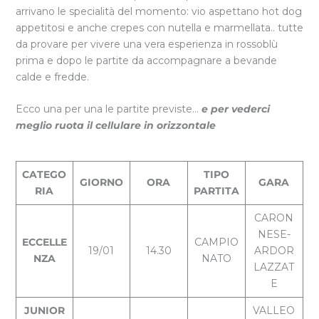
arrivano le specialità del momento: vio aspettano hot dog
appetitosi e anche crepes con nutella e marmellata.. tutte
da provare per vivere una vera esperienza in rossoblù
prima e dopo le partite da accompagnare a bevande
calde e fredde.
Ecco una per una le partite previste…
e per vederci
meglio ruota il cellulare in orizzontale
CATEGO
TIPO
GIORNO
ORA
GARA
RIA
PARTITA
CARON
NESE-
ECCELLE
CAMPIO
19/01
14.30
ARDOR
NZA
NATO
LAZZAT
E
JUNIOR
VALLEO