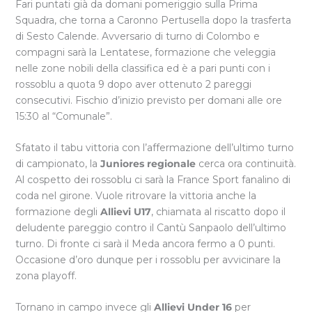
Fari puntati già da domani pomeriggio sulla Prima
Squadra, che torna a Caronno Pertusella dopo la trasferta
di Sesto Calende. Avversario di turno di Colombo e
compagni sarà la Lentatese, formazione che veleggia
nelle zone nobili della classifica ed è a pari punti con i
rossoblu a quota 9 dopo aver ottenuto 2 pareggi
consecutivi. Fischio d’inizio previsto per domani alle ore
15:30 al “Comunale”.
Sfatato il tabu vittoria con l’affermazione dell’ultimo turno
di campionato, la
Juniores
regionale
cerca ora continuità.
Al cospetto dei rossoblu ci sarà la France Sport fanalino di
coda nel girone. Vuole ritrovare la vittoria anche la
formazione degli
Allievi U17
, chiamata al riscatto dopo il
deludente pareggio contro il Cantù Sanpaolo dell’ultimo
turno. Di fronte ci sarà il Meda ancora fermo a 0 punti.
Occasione d’oro dunque per i rossoblu per avvicinare la
zona playoff.
Tornano in campo invece gli
Allievi Under 16
per